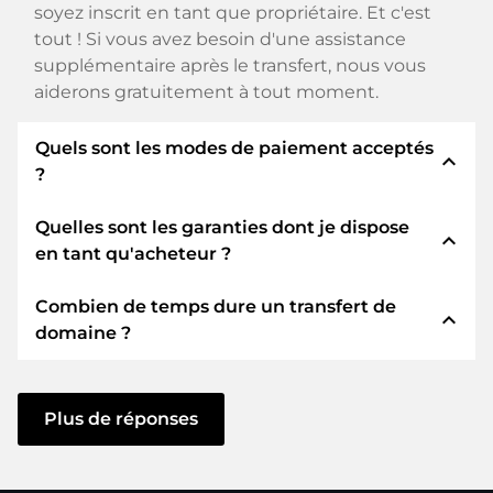
soyez inscrit en tant que propriétaire. Et c'est
tout ! Si vous avez besoin d'une assistance
supplémentaire après le transfert, nous vous
aiderons gratuitement à tout moment.
Quels sont les modes de paiement acceptés
expand_less
?
Quelles sont les garanties dont je dispose
Nous utilisons SEPA comme paiement anticipé
expand_less
en tant qu'acheteur ?
et utilisons STRIPE comme prestataire de
services de paiement pour les modes de
Combien de temps dure un transfert de
paiement disponibles tels que : Cartes de crédit,
En tant qu'acheteur, nous vous garantissons
expand_less
domaine ?
PayPal, Klarna, ApplePay, GooglePay, Alipay ou
toujours les sécurités suivantes. Nous nous en
fournisseurs locaux.
portons garants avec notre nomn:
Le transfert de domaine vers un nouveau
ELITEDOMAINS GmbH agit en tant que
fournisseur se fait par des processus
Plus de réponses
fidéicommissaire de domaine
selon le droit
automatisés et se déroule en temps réel. Pour
allemand.
autant que vous agissiez sans délai et qu'aucun